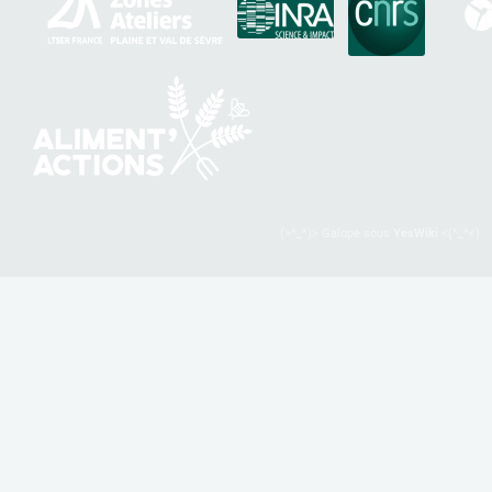
(>^_^)> Galope sous
YesWiki
<(^_^<)