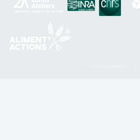
(>^_^)> Galope sous
YesWiki
<(^_^<)