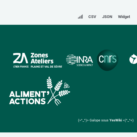
CSV
JSON
Widget
(>^_^)> Galope sous
YesWiki
<(^_^<)