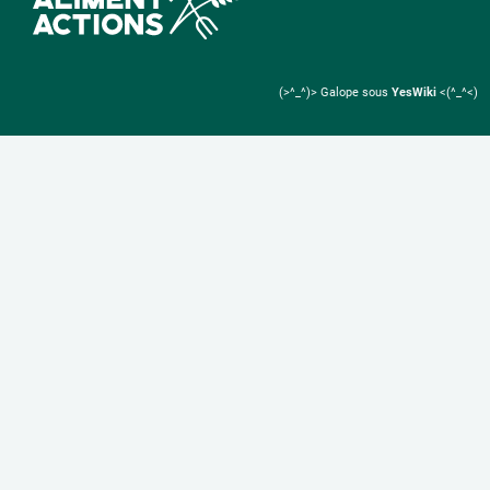
(>^_^)> Galope sous
YesWiki
<(^_^<)