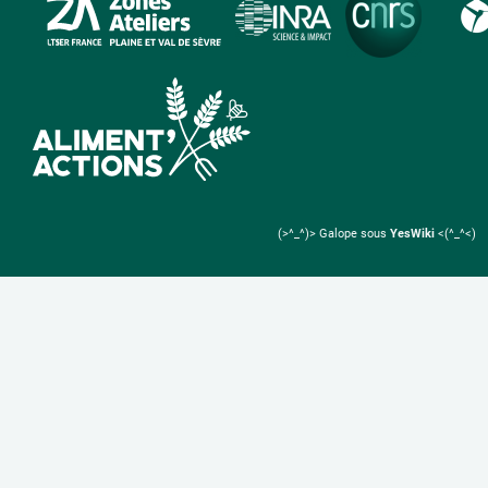
(>^_^)> Galope sous
YesWiki
<(^_^<)