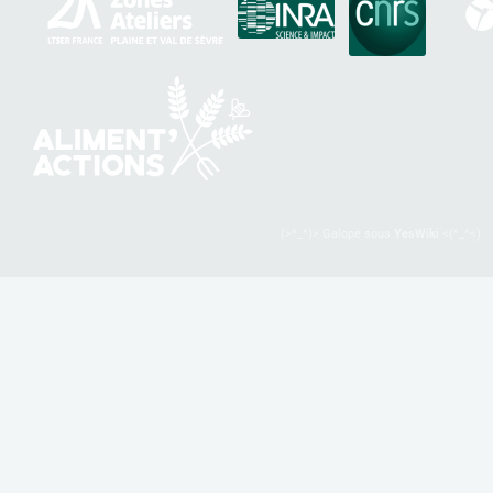
(>^_^)> Galope sous
YesWiki
<(^_^<)